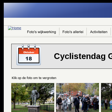
G-8HJF43SZDJ
Cyclistendag 
Klik op de foto om te vergroten